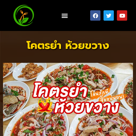
โคตรยำ ห้วยขวาง