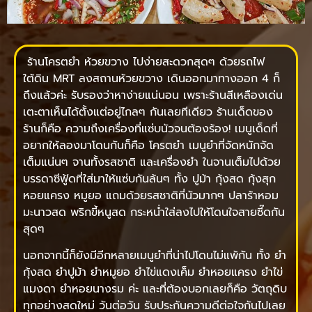
ร้านโครตยำ ห้วยขวาง ไปง่ายสะดวกสุดๆ ด้วยรถไฟ
ใต้ดิน MRT ลงสถานห้วยขวาง เดินออกมาทางออก 4 ก็
ถึงแล้วค่ะ รับรองว่าหาง่ายแน่นอน เพราะร้านสีเหลืองเด่น
เตะตาเห็นได้ตั้งแต่อยู่ไกลๆ กันเลยทีเดียว ร้านเด็ดของ
ร้านก็คือ ความถึงเครื่องที่แซ่บนัวจนต้องร้อง! เมนูเด็ดที่
อยากให้ลองมาโดนกันก็คือ โครตยำ เมนูยำที่จัดหนักจัด
เต็มแน่นๆ จานทั้งรสชาติ และเครื่องยำ ในจานเต็มไปด้วย
บรรดาซีฟู้ดที่ใส่มาให้แซ่บกันล้นๆ ทั้ง ปูม้า กุ้งสด กุ้งสุก
หอยแครง หมูยอ แถมด้วยรสชาติที่นัวมากๆ ปลาร้าหอม
มะนาวสด พริกขี้หนูสด กระหน่ำใส่ลงไปให้โดนใจสายซี๊ดกัน
สุดๆ
นอกจากนี้ก็ยังมีอีกหลายเมนูยำที่น่าไปโดนไม่แพ้กัน ทั้ง ยำ
กุ้งสด ยำปูม้า ยำหมูยอ ยำไข่แดงเค็ม ยำหอยแครง ยำไข่
แมงดา ยำหอยนางรม ค่ะ และที่ต้องบอกเลยก็คือ วัตถุดิบ
ทุกอย่างสดใหม่ วันต่อวัน รับประกันความดีต่อใจกันไปเลย