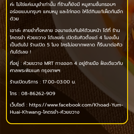
ค่ะ ไม่ใช่แค่เมนูยำเท่านั้น ที่ร้านก็ยังมี หมูสามชั้นกรอบๆ
อร่อยแบบกรุบๆ แคบหมู และไก่ทอด ให้ได้กินแก้เผ็ดกันอีก
ด้วย
เอาล่ะ สายยำทั้งหลาย จงมาแซ่บกันให้ถ้วนหน้า ได้ที่ ร้าน
โคตรยำ ห้วยขวาง ได้เลยค่ะ เปิดรับคิวตั้งแต่ 4 โมงเย็น
เป็นต้นไป ร้านเปิด 5 โมง ใครไม่อยากพลาด ก็รีบมาต่อคิว
กันได้เลย !
ที่อยู่ : ห้วยขวาง MRT ทางออก 4 อยู่ซ้ายมือ ฝั่งเดียวกับ
ศาลพระพิฆเนศ กรุงเทพฯ
ร้านเปิดบริการ : 17.00-03.00 น.
โทร : 08-86262-909
เว็บไซต์ : https://www.facebook.com/Khoad-Yum-
Huai-Khwang-โคตรยำ-ห้วยขวาง