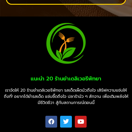
แนะนำ 20 ร้านยำเดลิเวอรีพัทยา
เราจัดให้ 20 ร้านยำเดลิเวอรีพัทยา รสเด็ดเผ็ดนัวถึงใจ เสิร์ฟความแซ่บให้
ถึงที่! อยากได้ยำรสเด็ด แซ่บซี๊ดถึงใจ ปลาร้านัว ๆ สักจาน เพื่อเติมพลังให้
มีชีวิตชีวา สู้กับสถานการณ์ตอนนี้