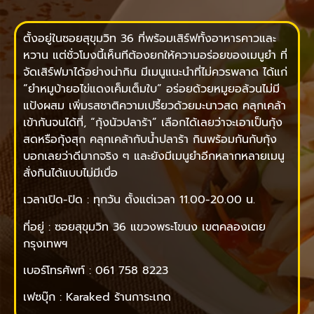
ตั้งอยู่ในซอยสุขุมวิท 36 ที่พร้อมเสิร์ฟทั้งอาหารคาวและ
หวาน แต่ชั่วโมงนี้เห็นทีต้องยกให้ความอร่อยของเมนูยำ ที่
จัดเสิร์ฟมาได้อย่างน่ากิน มีเมนูแนะนำที่ไม่ควรพลาด ได้แก่
“ยำหมูบ้ายอไข่แดงเค็มเต็มใบ” อร่อยด้วยหมูยอล้วนไม่มี
แป้งผสม เพิ่มรสชาติความเปรี้ยวด้วยมะนาวสด คลุกเคล้า
เข้ากันจนได้ที่, “กุ้งนัวปลาร้า” เลือกได้เลยว่าจะเอาเป็นกุ้ง
สดหรือกุ้งสุก คลุกเคล้ากับน้ำปลาร้า กินพร้อมกันกับกุ้ง
บอกเลยว่าดีมากจริง ๆ และยังมีเมนูยำอีกหลากหลายเมนู
สั่งกินได้แบบไม่มีเบื่อ
เวลาเปิด-ปิด : ทุกวัน ตั้งแต่เวลา 11.00-20.00 น.
ที่อยู่ : ซอยสุขุมวิท 36 แขวงพระโขนง เขตคลองเตย
กรุงเทพฯ
เบอร์โทรศัพท์ : 061 758 8223
เฟซบุ๊ก : Karaked ร้านการะเกด